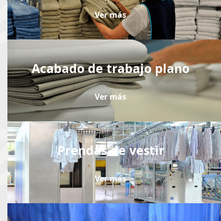
Ver más
Acabado de trabajo plano
Ver más
Prendas de vestir
Ver más