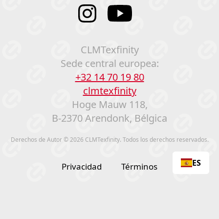
CLMTexfinity
Sede central europea:
+32 14 70 19 80
clmtexfinity
Hoge Mauw 118,
B-2370 Arendonk, Bélgica
Derechos de Autor © 2026 CLMTexfinity. Todos los derechos reservados.
ES
Privacidad
Términos